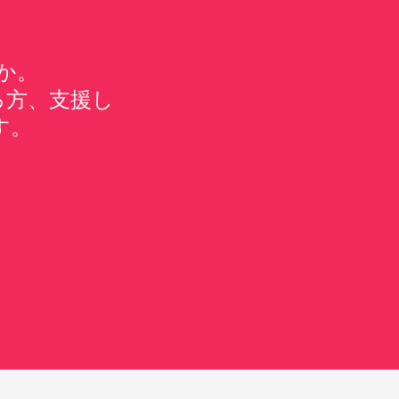
か。
る方、支援し
す。