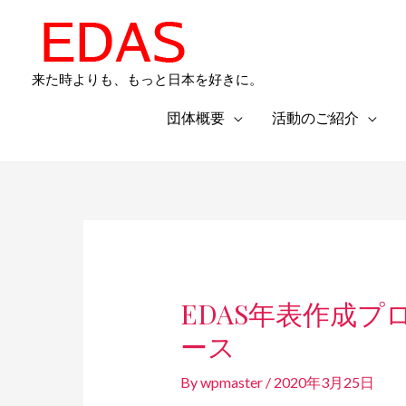
内
容
を
来た時よりも、もっと日本を好きに。
ス
キ
団体概要
活動のご紹介
ッ
プ
Post
navigation
EDAS年表作成
ース
By
wpmaster
/
2020年3月25日