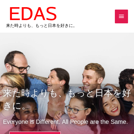
内
メ
容
を
イ
ス
来た時よりも、もっと日本を好きに。
キ
ン
ッ
メ
プ
ニ
ュ
ー
来た時よりも、もっと日本を好
きに。
Everyone is Different. All People are the Same.