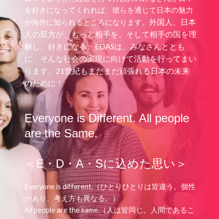
を好きになってくれれば、彼らを通じて日本の魅力
外国人、日本
が海外に知られるところになります。
人の双方が、もっと相手を、そして相手の国を理
解し、好きになる。
EDASは、みなさんととも
に、そんな社会の実現に向けて活動を行ってまい
ります。
21世紀もまだまだ頑張れる日本の未来
のために！
Everyone is Different. All people
are the Same.
＜E・D・A・Sに込めた思い＞
Everyone is different.（ひとりひとりは皆違う。個性
があり、考え方も異なる。）
All people are the same.（人は皆同じ。人間であるこ