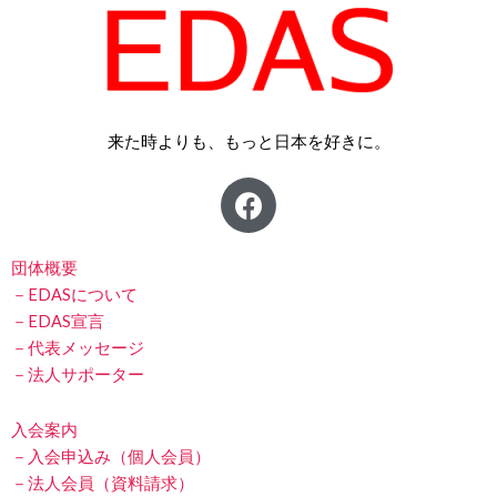
来た時よりも、もっと日本を好きに。
F
a
c
e
団体概要
b
－EDASについて
－EDAS宣言
o
－代表メッセージ
o
－法人サポーター
k
入会案内
－入会申込み（個人会員）
－法人会員（資料請求）