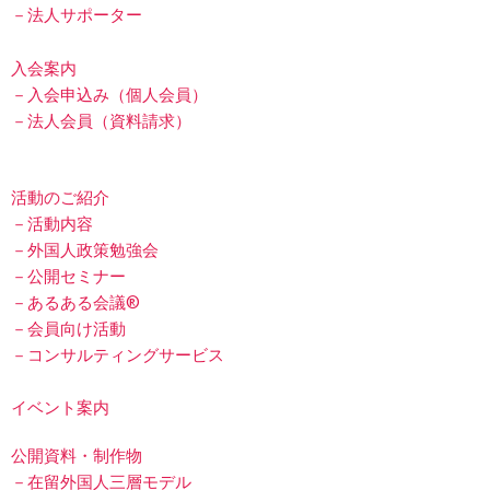
－法人サポーター
k
入会案内
－入会申込み（個人会員）
－法人会員（資料請求）
活動のご紹介
－活動内容
－外国人政策勉強会
－公開セミナー
－あるある会議®
－会員向け活動
－コンサルティングサービス
イベント案内
公開資料・制作物
－在留外国人三層モデル