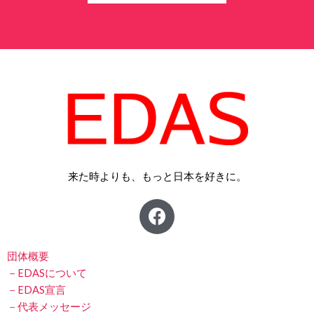
来た時よりも、もっと日本を好きに。
F
a
c
e
団体概要
b
－EDASについて
－EDAS宣言
o
－代表メッセージ
o