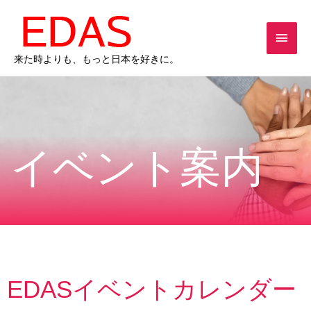
内
メ
容
を
イ
ス
来た時よりも、もっと日本を好きに。
キ
ン
ッ
メ
プ
ニ
イベント案内
ュ
ー
EDASイベントカレンダー