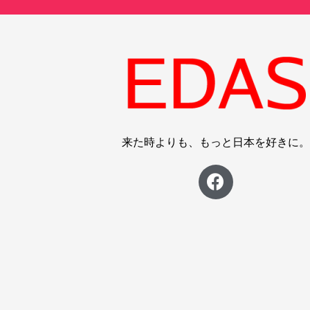
来た時よりも、もっと日本を好きに。
F
a
c
e
b
o
o
k