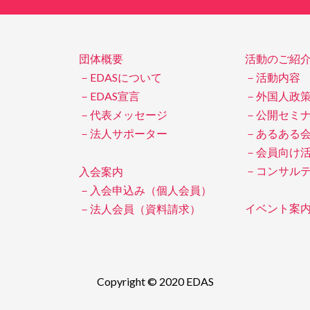
団体概要
活動のご紹
－EDASについて
－活動内容
－EDAS宣言
－外国人政
－代表メッセージ
－公開セミ
－法人サポーター
－あるある
－会員向け
－コンサル
入会案内
－入会申込み（個人会員）
イベント案
－法人会員（資料請求）
Copyright © 2020 EDAS