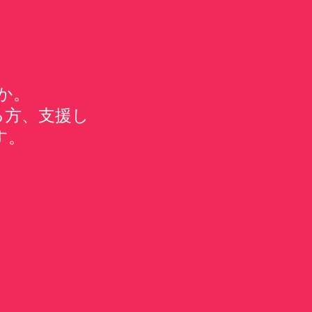
か。
る方、支援し
す。