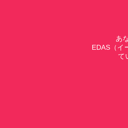
あ
EDAS（
て