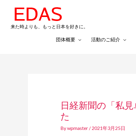
内
容
を
来た時よりも、もっと日本を好きに。
ス
キ
団体概要
活動のご紹介
ッ
プ
Post
navigation
日経新聞の「私見
た
By
wpmaster
/
2021年3月25日