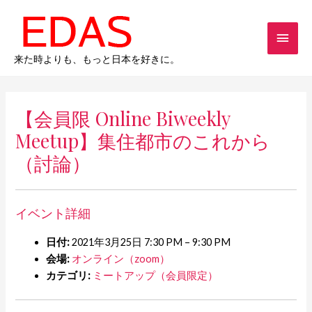
内
メ
容
を
イ
ス
来た時よりも、もっと日本を好きに。
キ
ン
ッ
メ
プ
【会員限 Online Biweekly
ニ
Meetup】集住都市のこれから
（討論）
ュ
ー
イベント詳細
日付:
2021年3月25日 7:30 PM
–
9:30 PM
会場:
オンライン（zoom）
カテゴリ:
ミートアップ（会員限定）