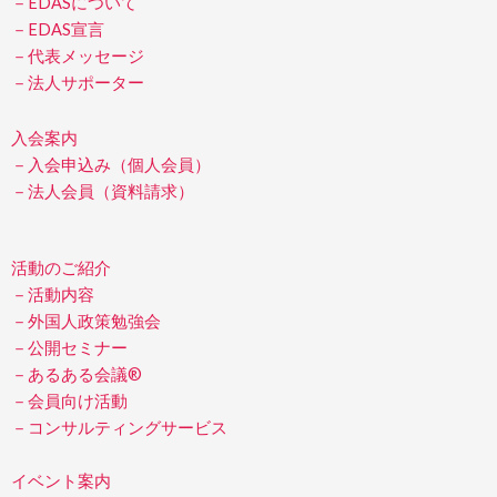
b
－EDASについて
－EDAS宣言
o
－代表メッセージ
o
－法人サポーター
k
入会案内
－入会申込み（個人会員）
－法人会員（資料請求）
活動のご紹介
－活動内容
－外国人政策勉強会
－公開セミナー
－あるある会議®
－会員向け活動
－コンサルティングサービス
イベント案内