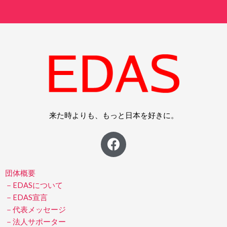
来た時よりも、もっと日本を好きに。
F
a
c
e
団体概要
b
－EDASについて
－EDAS宣言
o
－代表メッセージ
o
－法人サポーター
k