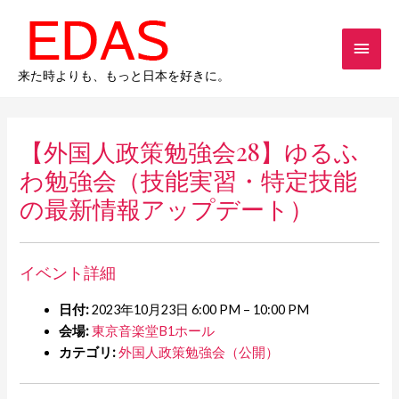
内
メ
容
を
イ
ス
来た時よりも、もっと日本を好きに。
キ
ン
ッ
メ
プ
【外国人政策勉強会28】ゆるふ
ニ
わ勉強会（技能実習・特定技能
の最新情報アップデート）
ュ
ー
イベント詳細
日付:
2023年10月23日 6:00 PM
–
10:00 PM
会場:
東京音楽堂B1ホール
カテゴリ:
外国人政策勉強会（公開）