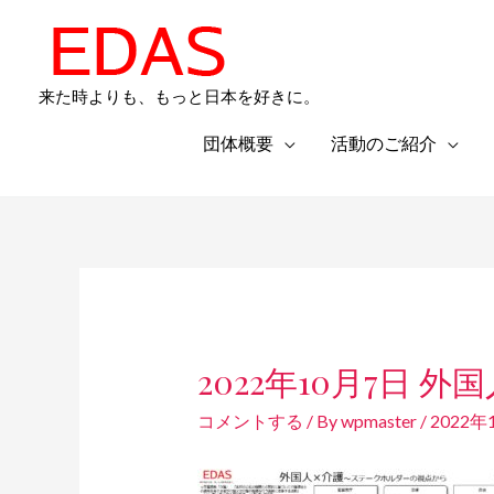
内
容
を
来た時よりも、もっと日本を好きに。
ス
キ
団体概要
活動のご紹介
ッ
プ
Post
navigation
2022年10月7日
コメントする
/ By
wpmaster
/
2022年