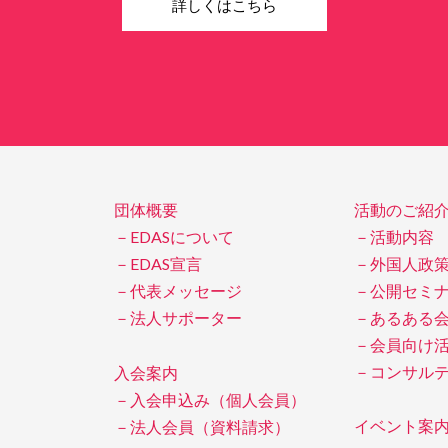
詳しくはこちら
団体概要
活動のご紹
－EDASについて
－活動内容
－EDAS宣言
－外国人政
－代表メッセージ
－公開セミ
－法人サポーター
－あるある
－会員向け
－コンサル
入会案内
－入会申込み（個人会員）
イベント案
－法人会員（資料請求）