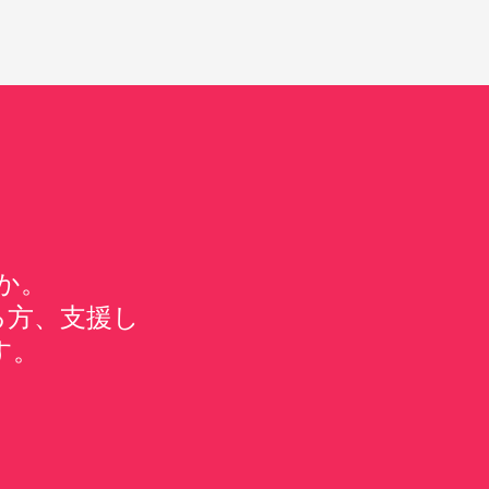
か。
る方、支援し
す。