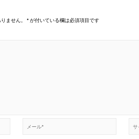
ありません。
*
が付いている欄は必須項目です
メ
サ
ー
イ
ル
ト