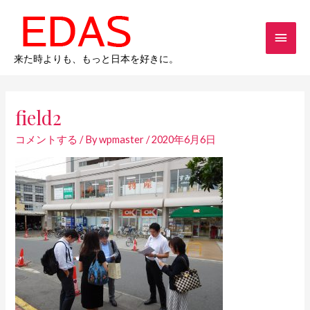
内
メ
容
を
イ
ス
来た時よりも、もっと日本を好きに。
キ
ン
Post
ッ
navigation
メ
プ
field2
ニ
コメントする
/ By
wpmaster
/
2020年6月6日
ュ
ー