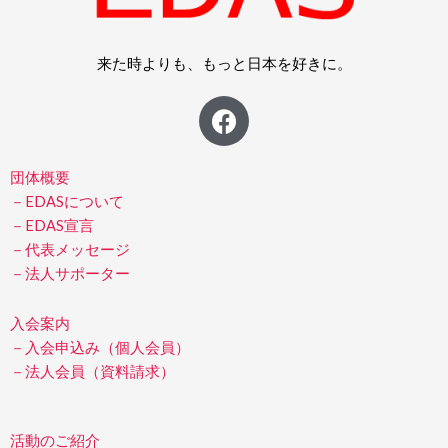
来た時よりも、もっと日本を好きに。
F
a
c
e
団体概要
b
－EDASについて
－EDAS宣言
o
－代表メッセージ
o
－法人サポーター
k
入会案内
－入会申込み（個人会員）
－法人会員（資料請求）
活動のご紹介