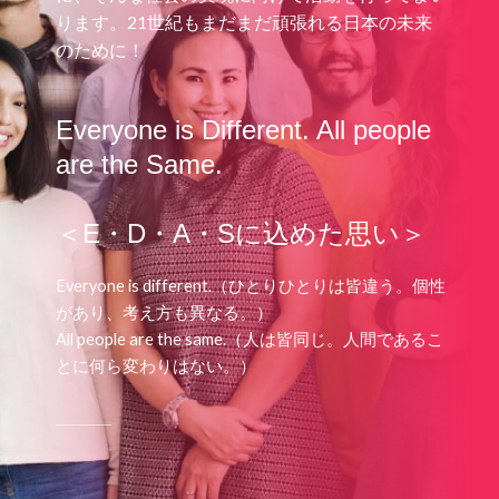
ります。
21世紀もまだまだ頑張れる日本の未来
のために！
Everyone is Different. All people
are the Same.
＜E・D・A・Sに込めた思い＞
Everyone is different.（ひとりひとりは皆違う。個性
があり、考え方も異なる。）
All people are the same.（人は皆同じ。人間であるこ
とに何ら変わりはない。）