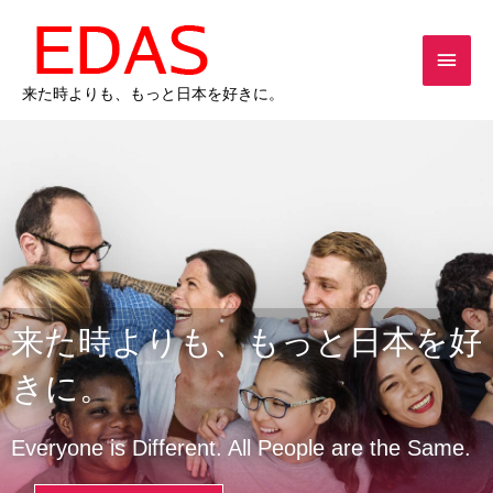
内
メ
容
を
イ
ス
来た時よりも、もっと日本を好きに。
キ
ン
ッ
メ
プ
ニ
ュ
ー
来た時よりも、もっと日本を好
きに。
Everyone is Different. All People are the Same.