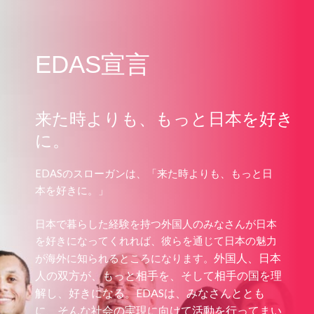
EDAS宣言
来た時よりも、もっと日本を好き
に。
EDASのスローガンは、「来た時よりも、もっと日
本を好きに。」
日本で暮らした経験を持つ外国人のみなさんが日本
を好きになってくれれば、彼らを通じて日本の魅力
外国人、日本
が海外に知られるところになります。
人の双方が、もっと相手を、そして相手の国を理
解し、好きになる。
EDASは、みなさんととも
に、そんな社会の実現に向けて活動を行ってまい