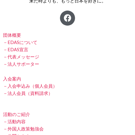
来た時よりも、もっと日本を好きに。
F
a
c
e
団体概要
b
－EDASについて
－EDAS宣言
o
－代表メッセージ
o
－法人サポーター
k
入会案内
－入会申込み（個人会員）
－法人会員（資料請求）
活動のご紹介
－活動内容
－外国人政策勉強会