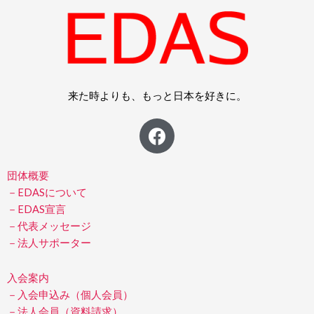
来た時よりも、もっと日本を好きに。
F
a
c
e
団体概要
b
－EDASについて
－EDAS宣言
o
－代表メッセージ
o
－法人サポーター
k
入会案内
－入会申込み（個人会員）
－法人会員（資料請求）