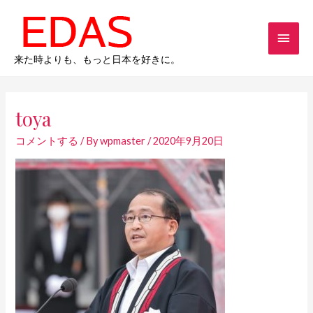
内
メ
容
を
イ
ス
来た時よりも、もっと日本を好きに。
キ
ン
Post
ッ
navigation
メ
プ
toya
ニ
コメントする
/ By
wpmaster
/
2020年9月20日
ュ
ー